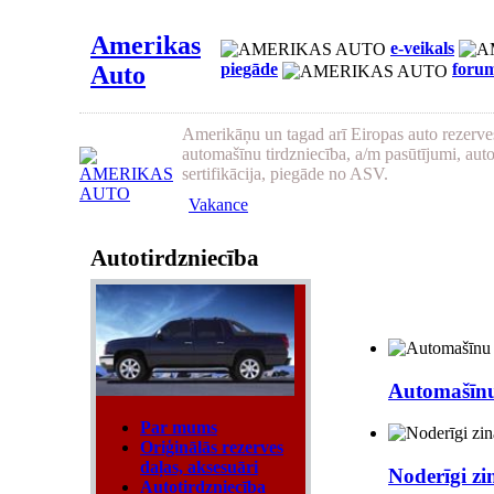
Amerikas
e-veikals
piegāde
foru
Auto
Amerikāņu un tagad arī Eiropas auto rezerves
automašīnu tirdzniecība, a/m pasūtījumi, aut
sertifikācija, piegāde no ASV.
Vakance
Autotirdzniecība
Automašīnu
Par mums
Oriģinālās rezerves
daļas, aksesuāri
Noderīgi zi
Autotirdzniecība