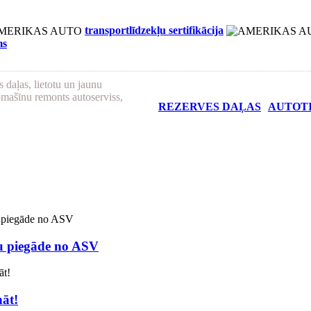
transportlīdzekļu sertifikācija
ms
 daļas, lietotu un jaunu
omašīnu remonts autoserviss,
REZERVES DAĻAS
AUTOT
 piegāde no ASV
nāt!