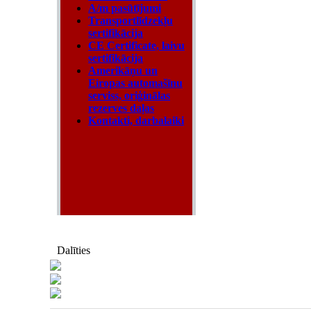
A/m pasūtījumi
Transportlīdzekļu
sertifikācija
CE Certificate, laivu
sertifikācija
Amerikāņu un
Eiropas automašīnu
serviss, oriģinālas
rezerves daļas
Kontakti, darbalaiki
Dalīties