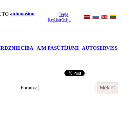
automašīnu
Ieeja
|
Reģistrācija
IRDZNIECĪBA
A/M PASŪTĪJUMI
AUTOSERVISS
Forums: