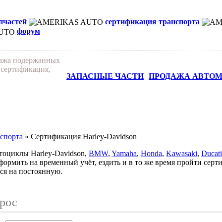
апчастей
сертификация транспорта
форум
дажа подержанных
 сертификация,
ЗАПАСНЫЕ ЧАСТИ
ПРОДАЖА АВТО
спорта
» Сертификация Harley-Davidson
оциклы Harley-Davidson,
BMW
,
Yamaha
,
Honda
,
Kawasaki
,
Ducati
ормить на временный учёт, ездить и в то же время пройти сер
ся на постоянную.
прос