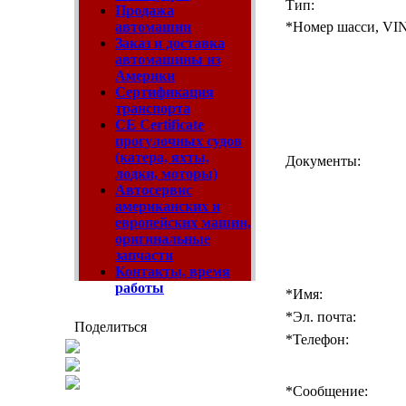
Тип:
Продажа
автомашин
*
Номер шасси, VIN
Заказ и доставка
автомашины из
Америки
Сертификация
транспорта
CE Certificate
прогулочных судов
(катера, яхты,
Документы:
лодки, моторы)
Автосервис
американских и
европейских машин,
оригинальные
запчасти
Контакты, время
работы
*
Имя:
*
Эл. почта:
Поделиться
*
Телефон:
*
Сообщение: