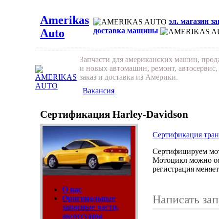
Amerikas
эл. магазин з
доставка машины
Auto
Запчасти для американских машин, про
и новых автомашин, ремонт, автосервис,
заказ и доставка из Америки.
Вакансия
Сертификация Harley-Davidson
Сертификация тран
Сертифицируем мот
Мотоцикл можно оф
регистрация меняет
О нас
Написать за
Оригинальные
запасные части,
аксессуары