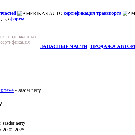
апчастей
сертификация транспорта
форум
дажа подержанных
 сертификация,
ЗАПАСНЫЕ ЧАСТИ
ПРОДАЖА АВТО
 к теме
» sasder nerty
y
:
sasder nerty
:
20.02.2025