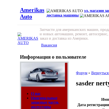
Amerikas
эл. магазин з
доставка машины
Auto
Запчасти для американских машин, про
и новых автомашин, ремонт, автосервис,
заказ и доставка из Америки.
Вакансия
Информация о пользователе
Форум
»
Вернуться
sasder nert
О нас
Оригинальные
Имя
запасные части,
Дата регистрации
аксессуары