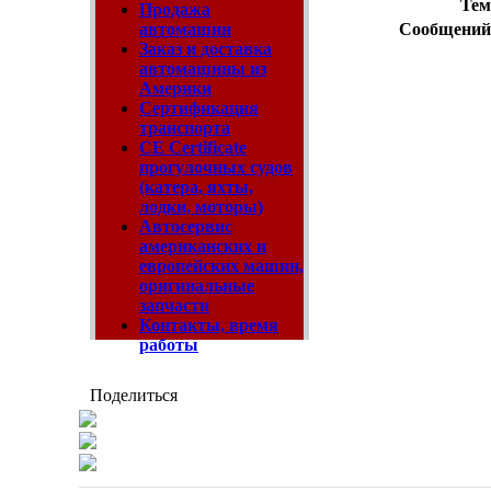
Тем
Продажа
Сообщений
автомашин
Заказ и доставка
автомашины из
Америки
Сертификация
транспорта
CE Certificate
прогулочных судов
(катера, яхты,
лодки, моторы)
Автосервис
американских и
европейских машин,
оригинальные
запчасти
Контакты, время
работы
Поделиться