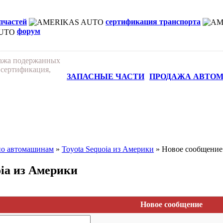
апчастей
сертификация транспорта
форум
дажа подержанных
 сертификация,
ЗАПАСНЫЕ ЧАСТИ
ПРОДАЖА АВТО
по автомашинам
»
Toyota Sequoia из Америки
» Новое сообщение
oia из Америки
Новое сообщение