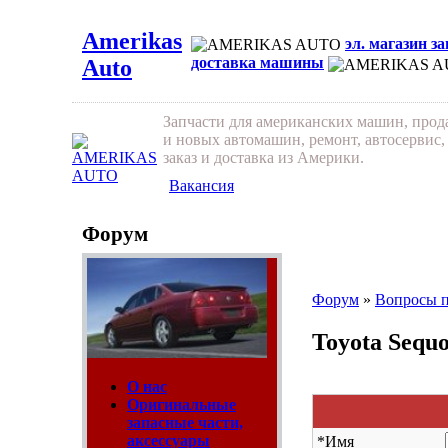
Amerikas
эл. магазин з
доставка машины
Auto
Запчасти для американских машин, про
и новых автомашин, ремонт, автосервис,
заказ и доставка из Америки.
Вакансия
Форум
Форум
»
Вопросы 
Toyota Sequ
О нас
Оригинальные
запасные части,
аксессуары
*
Имя