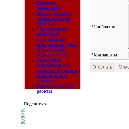
Продажа
автомашин
Заказ и доставка
автомашины из
Америки
*
Сообщение
Сертификация
транспорта
CE Certificate
прогулочных судов
(катера, яхты,
*
Код защиты
лодки, моторы)
Автосервис
американских и
европейских машин,
оригинальные
запчасти
Контакты, время
работы
Поделиться