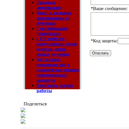
Продажа
автомашин
*
Ваше сообщение:
Заказ и доставка
автомашины из
Америки
Сертификация
транспорта
CE Certificate
*
Код защиты:
прогулочных судов
(катера, яхты,
лодки, моторы)
Автосервис
американских и
европейских машин,
оригинальные
запчасти
Контакты, время
работы
Поделиться