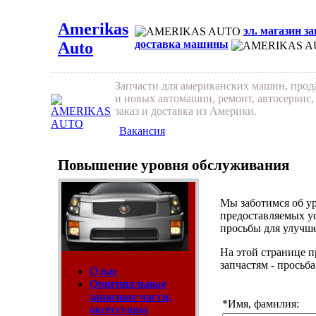
Amerikas
эл. магазин з
доставка машины
Auto
Запчасти для американских машин, про
и новых автомашин, ремонт, автосервис,
заказ и доставка из Америки.
Вакансия
Повышение уровня обслуживания
Мы заботимся об ур
предоставляемых ус
просьбы для улучше
На этой странице п
запчастям - просьба
О нас
Оригинальные
запасные части,
*
Имя, фамилия:
аксессуары