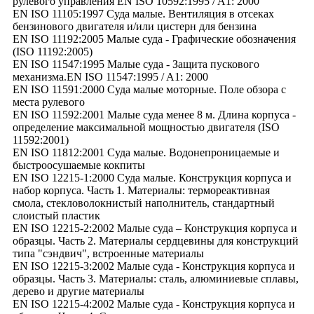
рулевого управления EN ISO 10592:1995 / A1: 2000
EN ISO 11105:1997 Суда малые. Вентиляция в отсеках
бензинового двигателя и/или цистерн для бензина
EN ISO 11192:2005 Малые суда - Графические обозначения
(ISO 11192:2005)
EN ISO 11547:1995 Малые суда - Защита пускового
механизма.EN ISO 11547:1995 / A1: 2000
EN ISO 11591:2000 Суда малые моторные. Поле обзора с
места рулевого
EN ISO 11592:2001 Малые суда менее 8 м. Длина корпуса -
определение максимальной мощностью двигателя (ISO
11592:2001)
EN ISO 11812:2001 Суда малые. Водонепроницаемые и
быстроосушаемые кокпиты
EN ISO 12215-1:2000 Суда малые. Конструкция корпуса и
набор корпуса. Часть 1. Материалы: термореактивная
смола, стекловолокнистый наполнитель, стандартный
слоистый пластик
EN ISO 12215-2:2002 Малые суда – Конструкция корпуса и
образцы. Часть 2. Материалы сердцевины для конструкций
типа "сэндвич", встроенные материалы
EN ISO 12215-3:2002 Малые суда - Конструкция корпуса и
образцы. Часть 3. Материалы: сталь, алюминиевые сплавы,
дерево и другие материалы
EN ISO 12215-4:2002 Малые суда - Конструкция корпуса и