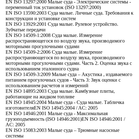
EN ISO 13297:2000 Малые суда - Электрические системы -
переменный ток установок (ISO 13297:2000)
EN ISO 13590:2003 Суда малые. Личные суда. Требования к
конструкции и установке систем
EN ISO 13929:2001 Суда малые. Рулевое устройство.
Зубчатые передачи
EN ISO 14509-1:2008 Суда малые. Измерение
распространяющегося по воздуху звука, производимого
моторными прогулочными судами
EN ISO 14509-2:2006 Суда малые. Измерение
распространяющегося по воздуху звука, производимого
моторными прогулочными судами. Часть 2. Оценка звука с
использованием эталонного судна
EN ISO 14509-3:2009 Малые суда – Акустика , издаваемого
питанием прогулочных судов - Часть 3: Звук оценки с
использованием расчетов и измерений
EN ISO 14895:2003 Суда малые. Камбузные плиты,
работающие на жидком топливе
EN ISO 14945:2004 Малые суда - Суда малые. Табличка
изготовителяEN ISO 14945:2004 / AC: 2005
EN ISO 14946:2001 Малые суда - Максимальная
грузоподъемность (ISO 14946:2001)EN ISO 14946:2001 /
AC: 2005
EN ISO 15083:2003 Малые суда – Трюмные насосные
системы