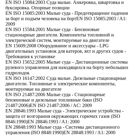
EN ISO 15084:2003 Суда малые. Анкеровка, швартовка и
буксировка. Опорные позиции
EN ISO 15085:2003 Малые суда - Предотвращение падения
за борт и подъем человека на бортEN ISO 15085:2003 / A1:
2009
EN ISO 15584:2001 Малые суда - Бензиновые
стационарные двигатели. Компоненты топливной и
электрической систем, монтируемые на двигателе
EN 15609:2008 Оборудование и аксессуары - LPG
двигательных установок для катеров, яхт и других судов -
Требования к установке
EN ISO 15652:2005 Малые суда – Дистанционные системы
рулевого управления для находящихся на борту небольших
гидролодок
EN ISO 16147:2002 Суда малые. Дизельные стационарные
двигатели. Топливные и электрические компоненты,
монтируемые на двигателе
EN ISO 21487:2006 Малые суда - Стационарные
бензиновые и дизельные топливные баки (ISO
21487:2006)EN ISO 21487:2006 / AC: 2009
EN 28846:1993 Малые суда - Электрические устройства -
защита от возгорания окружающих горючих газов (ISO
8846:1990)EN 28846:1993 / A1: 2000
EN 28848:1993 Малые суда - Системы дистанционного
управления (ISO 8848:1990)EN 28848:1993 / A1: 2000