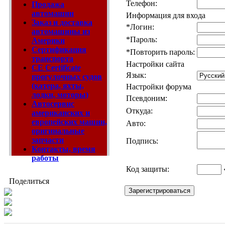
Телефон:
Продажа
автомашин
Информация для входа
Заказ и доставка
*
Логин:
автомашины из
*
Пароль:
Америки
Сертификация
*
Повторить пароль:
транспорта
Настройки сайта
CE Certificate
Язык:
прогулочных судов
(катера, яхты,
Настройки форума
лодки, моторы)
Псевдоним:
Автосервис
Откуда:
американских и
европейских машин,
Авто:
оригинальные
запчасти
Подпись:
Контакты, время
работы
Код защиты:
Поделиться