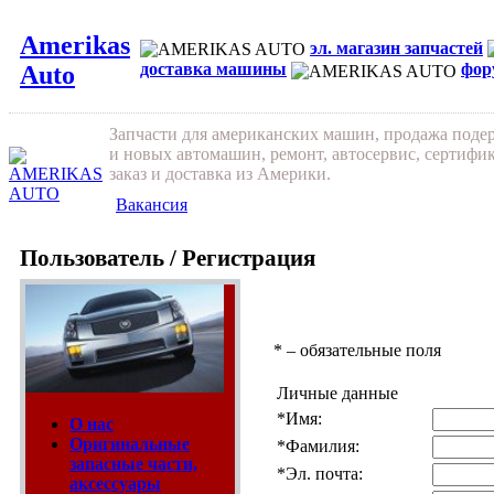
Amerikas
эл. магазин запчастей
доставка машины
фор
Auto
Запчасти для американских машин, продажа под
и новых автомашин, ремонт, автосервис, сертифи
заказ и доставка из Америки.
Вакансия
Пользователь / Регистрация
*
– обязательные поля
Личные данные
*
Имя:
О нас
Оригинальные
*
Фамилия:
запасные части,
*
Эл. почта:
аксессуары