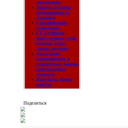
автомашин
Заказ и доставка
автомашины из
Америки
Сертификация
транспорта
CE Certificate
прогулочных судов
(катера, яхты,
лодки, моторы)
Автосервис
американских и
европейских машин,
оригинальные
запчасти
Контакты, время
работы
Поделиться