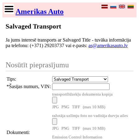
Amerikas Auto
Salvaged Transport
Ja jums interesē transports ar Salvaged Title - tuvāka informācija
pa telefonu: (+371) 29203737 vai e-pasts:
as@amerikasauto.lv
Nosūtīt pieprasījumu
Tips:
*
Šasijas numurs, VIN:
transportlīdzekļu dokumenta kopija
JPG PNG TIFF (max 10 MB)
ražotāja uzlīmju foto no vaditāja durvju ailes
JPG PNG TIFF (max 10 MB)
Dokumenti:
Emission Control Information