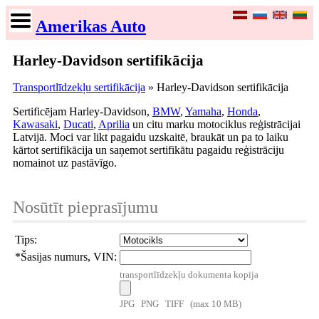
Amerikas Auto
Harley-Davidson sertifikācija
Transportlīdzekļu sertifikācija
» Harley-Davidson sertifikācija
Sertificējam Harley-Davidson,
BMW
,
Yamaha
,
Honda
,
Kawasaki
,
Ducati
,
Aprilia
un citu marku motociklus reģistrācijai
Latvijā. Moci var likt pagaidu uzskaitē, braukāt un pa to laiku
kārtot sertifikācija un saņemot sertifikātu pagaidu reģistrāciju
nomainot uz pastāvīgo.
Nosūtīt pieprasījumu
Tips:
*
Šasijas numurs, VIN:
transportlīdzekļu dokumenta kopija
JPG PNG TIFF (max 10 MB)