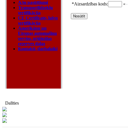
A/m pasūtījumi
*
Aizsardzības kods:
«
Transportlīdzekļu
sertifikācija
CE Certificate, laivu
sertifikācija
Amerikāņu un
Eiropas automašīnu
serviss, oriģinālas
rezerves daļas
Kontakti, darbalaiki
Dalīties