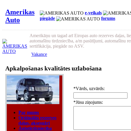
Amerikas
e-veikals
piegāde
forums
Auto
Amerikāņu un tagad arī Eiropas auto rezerves daļas, li
automašīnu tirdzniecība, a/m pasūtījumi, automašīnu re
sertifikācija, piegāde no ASV.
Vakance
Apkalpošanas kvalitātes uzlabošana
*
Vārds, uzvārds:
*
Jūsu ziņojums:
Par mums
Oriģinālās rezerves
daļas, aksesuāri
Autotirdzniecība