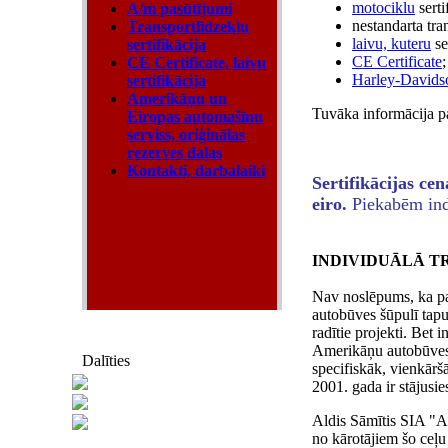
motociklu
serti
A/m pasūtījumi
nestandarta tran
Transportlīdzekļu
laivu, kuteru
se
sertifikācija
CE Certificate
;
CE Certificate, laivu
Harley-Davids
sertifikācija
Amerikāņu un
Tuvāka informācija p
Eiropas automašīnu
serviss, oriģinālas
rezerves daļas
Kontakti, darbalaiki
Sertifikācijas ce
eiro.
Piekabēm indi
INDIVIDUĀLĀ T
Nav noslēpums, ka pa
autobūves šūpulī tapu
radītie projekti. Bet 
Amerikāņu autobūves i
Dalīties
specifiskāk, vienkāršā
2001. gada ir stājusie
Aldis Sāmītis SIA "A
no kārotājiem šo ceļu