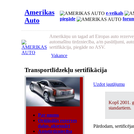
Amerikas
e-veikals
piegāde
foru
Auto
Amerikāņu un tagad arī Eiropas auto rezerves
automašīnu tirdzniecība, a/m pasūtījumi, aut
sertifikācija, piegāde no ASV.
Vakance
Transportlīdzekļu sertifikācija
Uzdot jautājumu
Kopš 2001. ga
standartiem.
Par mums
Oriģinālās rezerves
daļas, aksesuāri
Pārdodam, sertificēj
Autotirdzniecība