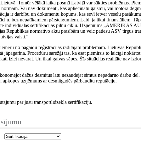
ja Lietuvā. Tomēr vēlākā laika posmā Latvijā var sākties problēmas. Piem
 normām. Vai nav dokumenti, kas apliecinātu gaismu, vai motora degmai
fikācija ir darbību un dokumentu kopums, kas sevī ietver veselu pasāk
ciju, bez nepatīkamiem pārsteigumiem. Labi, ja tikai finansiāliem. Tāpēc
ē individuālās sertifikācijas pilnu ciklu. Uzņēmums „AMERIKAS AUTO” 
tvijas Republikas normatīvo aktu prasībām un veic patiesu ASV tirgus tr
atvijas valsti.”
iemēru no pagaidu reģistrācijas radītajām problēmām. Lietuvas Republik
ā jāpagarina. Procedūru sarežģī tas, ka esat piemirsis to laicīgi nokārtot
ti iziet nevarat. Un tikai galvas sāpes. Šīs situācijas realitāte nav izdom
.
ieekonomējot dažus desmitus latu nezaudējat simtus nepadarīto darbu 
un apkopes uzņēmums ar desmitgadēs pārbaudītu reputāciju.
autājumu par jūsu transportlīdzekļa sertifikāciju.
asījumu