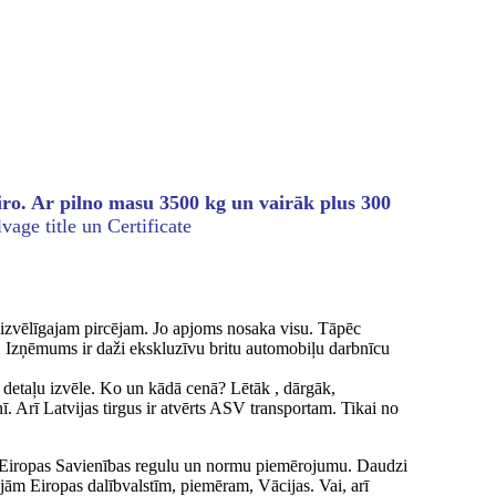
iro. Ar pilno masu 3500 kg un vairāk plus 300
age title un Certificate
izvēlīgajam pircējam. Jo apjoms nosaka visu. Tāpēc
t. Izņēmums ir daži ekskluzīvu britu automobiļu darbnīcu
 detaļu izvēle. Ko un kādā cenā? Lētāk , dārgāk,
ī. Arī Latvijas tirgus ir atvērts ASV transportam. Tikai no
ar Eiropas Savienības regulu un normu piemērojumu. Daudzi
ajām Eiropas dalībvalstīm, piemēram, Vācijas. Vai, arī