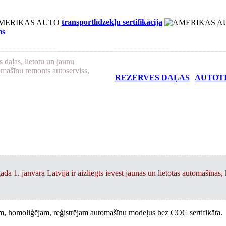
transportlīdzekļu sertifikācija
ms
 daļas, lietotu un jaunu
omašīnu remonts autoserviss,
REZERVES DAĻAS
AUTOT
da 1. janvāra Latvijā ir aizliegts ievest jaunas un lietotas automašīnas, 
am, homoliģējam, reģistrējam automašīnu modeļus bez COC sertifikāta.