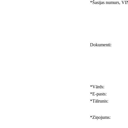
*
Šasijas numurs, VI
Dokumenti:
*
Vārds:
*
E-pasts:
*
Tālrunis:
*
Ziņojums: