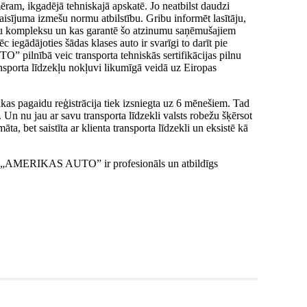
ēram, ikgadējā tehniskajā apskatē. Jo neatbilst daudzi
sījuma izmešu normu atbilstību. Gribu informēt lasītāju,
umu kompleksu un kas garantē šo atzinumu saņēmušajiem
 iegādājoties šādas klases auto ir svarīgi to darīt pie
pilnībā veic transporta tehniskās sertifikācijas pilnu
ansporta līdzekļu nokļuvi likumīgā veidā uz Eiropas
as pagaidu reģistrācija tiek izsniegta uz 6 mēnešiem. Tad
. Un nu jau ar savu transporta līdzekli valsts robežu šķērsot
āta, bet saistīta ar klienta transporta līdzekli un eksistē kā
dēļ. „AMERIKAS AUTO” ir profesionāls un atbildīgs