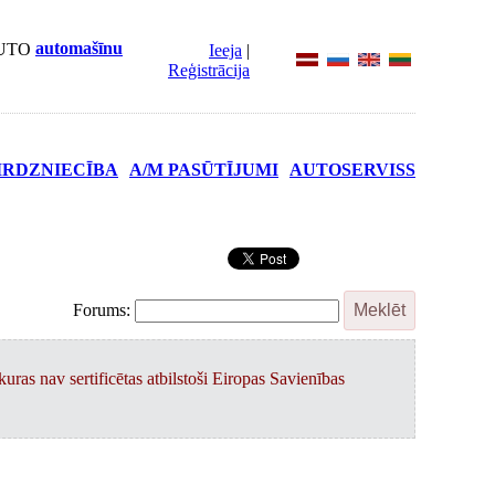
automašīnu
Ieeja
|
Reģistrācija
IRDZNIECĪBA
A/M PASŪTĪJUMI
AUTOSERVISS
Forums:
kuras nav sertificētas atbilstoši Eiropas Savienības