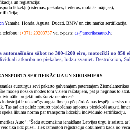
fikācija un reģistrācija;
sporta līdzekļi (cisternas, piekabes, treilerus, mobilās mājiņas);
rtifikācija;
on
Yamaha, Honda, Agusta, Ducati, BMW un citu marku sertifikācija.
a telefonu:
(+371) 29203737
vai e-pasts:
as@amerikasauto.lv
.
na automašīnām sākot no 300-1200 eiro, motocikli no 850 e
viduāli atkarībā no piekabes, lūdzu zvaniet. Destrukcion, Salv
RANSPORTA SERTIFIKĀCIJA UN SIRDSMIERS
saules autotirgus sevi pakārto galvenajam patērētājam Ziemeļamerikas 
šie modeļi nosaka modes toni visiem ražotājiem, pat ja negribas to atzī
individuālie projekti mūs šoreiz neinteresē.
ndustrijai ir raksturīgs augsta līmeņa pēcpārdošanas iespēju serviss un
k. Tas tad arī palīdz noturēt pārdošanas apjomus pietiekoši augstā līmen
s spēkā likuma norma par transporta līdzekļu individuālo sertifikāciju.
merikas Auto": "Šādu automašīnu ienākšana Latvijas tirgū ir saistīta 
 veic tika līdz pusei. Tiek izmantoti reģistrāciju dokumenti kādā no vec