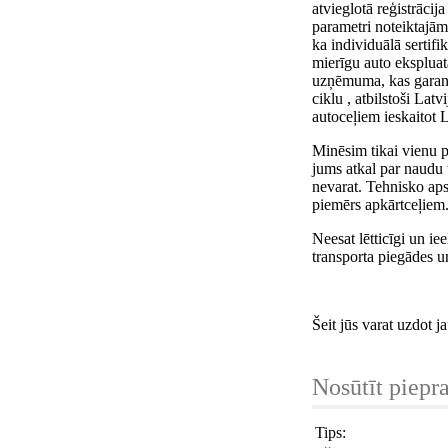
atvieglotā reģistrāci
parametri noteiktajām
ka individuālā serti
mierīgu auto ekspluatā
uzņēmuma, kas garant
ciklu , atbilstoši La
autoceļiem ieskaitot L
Minēsim tikai vienu p
jums atkal par naudu t
nevarat. Tehnisko apska
piemērs apkārtceļiem
Neesat lētticīgi un 
transporta piegādes 
Šeit jūs varat uzdot j
Nosūtīt piepr
Tips: