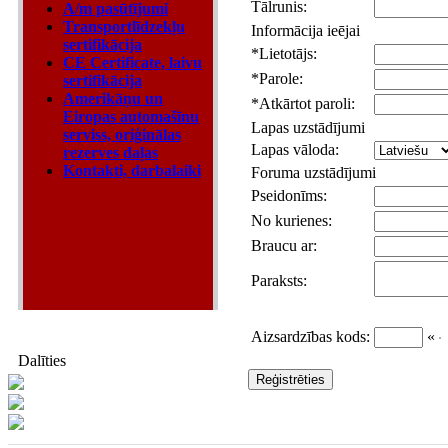
Tālrunis:
A/m pasūtījumi
Transportlīdzekļu
Informācija ieējai
sertifikācija
*
Lietotājs:
CE Certificate, laivu
*
Parole:
sertifikācija
Amerikāņu un
*
Atkārtot paroli:
Eiropas automašīnu
Lapas uzstādījumi
serviss, oriģinālas
Lapas vāloda:
rezerves daļas
Kontakti, darbalaiki
Foruma uzstādījumi
Pseidonīms:
No kurienes:
Braucu ar:
Paraksts:
Aizsardzības kods:
«
Dalīties