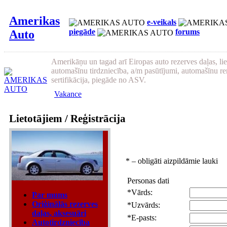
Amerikas
e-veikals
piegāde
forums
Auto
Amerikāņu un tagad arī Eiropas auto rezerves daļas, li
automašīnu tirdzniecība, a/m pasūtījumi, automašīnu re
sertifikācija, piegāde no ASV.
Vakance
Lietotājiem / Reģistrācija
*
– obligāti aizpildāmie lauki
Personas dati
*
Vārds:
Par mums
Oriģinālās rezerves
*
Uzvārds:
daļas, aksesuāri
*
E-pasts:
Autotirdzniecība