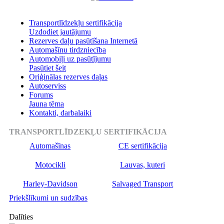
Transportlīdzekļu sertifikācija
Uzdodiet jautājumu
Rezerves daļu pasūtīšana Internetā
Automašīnu tirdzniecība
Automobiļi uz pasūtījumu
Pasūtiet šeit
Oriģinālas rezerves daļas
Autoserviss
Forums
Jauna tēma
Kontakti, darbalaiki
TRANSPORTLĪDZEKĻU SERTIFIKĀCIJA
Automašīnas
CE sertifikācija
Motocikli
Lauvas, kuteri
Harley-Davidson
Salvaged Transport
Priekšlīkumi un sudzības
Dalīties